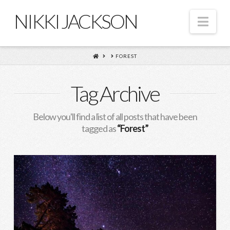
NIKKI JACKSON
Nav
HOME
FOREST
Tag Archive
Below you'll find a list of all posts that have been
tagged as
“Forest”